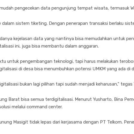
permudah pengecekan data pengunjung tempat wisata, termasuk W
 dalam sistem tiketing. Dengan penerapan transaksi berlaku sist
i adanya kejelasan data yang nantinya bisa memudahkan untuk pe
talisasi ini, juga bisa membantu dalam anggaran.
ktu untuk pengembangan teknologi, tapi harus melakukan terob
 digitalisasi di desa bisa menumbuhkan potensi UMKM yang ada di 
italisasi bukan lagi pilihan tapi sudah menjadi keharusan," tegas
ng Barat bisa semua terdigitalisasi. Menurut Yusharto, Bina P
olusi melalui command center.
 Gunung Masigit tidak lepas dari kerjasama dengan PT Telkom. Pe