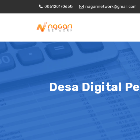
085120170658
nagarinetwork@gmail.com
Desa Digital 