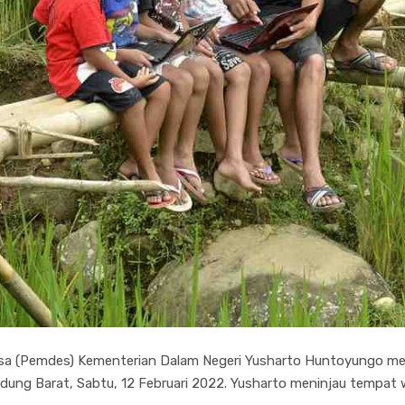
Desa (Pemdes) Kementerian Dalam Negeri Yusharto Huntoyungo me
ung Barat, Sabtu, 12 Februari 2022. Yusharto meninjau tempat 