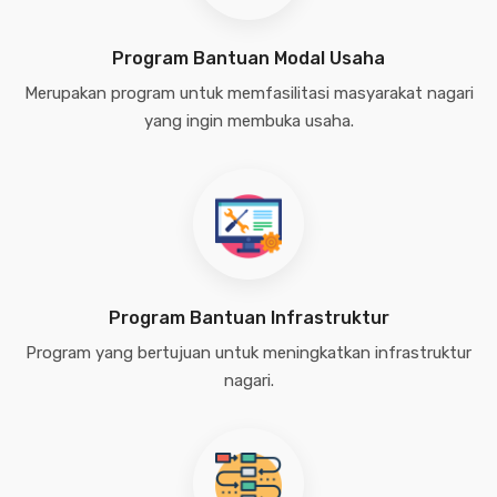
Program Bantuan Modal Usaha
Merupakan program untuk memfasilitasi masyarakat nagari
yang ingin membuka usaha.
Program Bantuan Infrastruktur
Program yang bertujuan untuk meningkatkan infrastruktur
nagari.