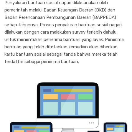
Penyaluran bantuan sosial nagari dilaksanakan oleh
pemerintah melalui Badan Keuangan Daerah (BKD) dan
Badan Perencanaan Pembangunan Daerah (BAPPEDA)
setiap tahunnya. Proses penyaluran bantuan sosial nagari
dilakukan dengan cara melakukan survey terlebih dahulu
untuk menentukan penerima bantuan yang layak. Penerima
bantuan yang telah ditetapkan kemudian akan diberikan
kartu bantuan sosial sebagai tanda bahwa mereka telah
terdaftar sebagai penerima bantuan.