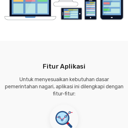
Fitur Aplikasi
Untuk menyesuaikan kebutuhan dasar
pemerintahan nagari, aplikasi ini dilengkapi dengan
fitur-fitur: